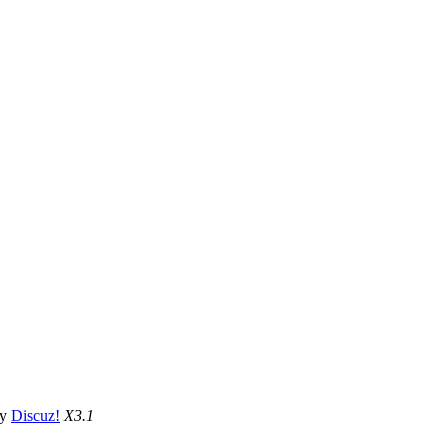
by
Discuz!
X3.1