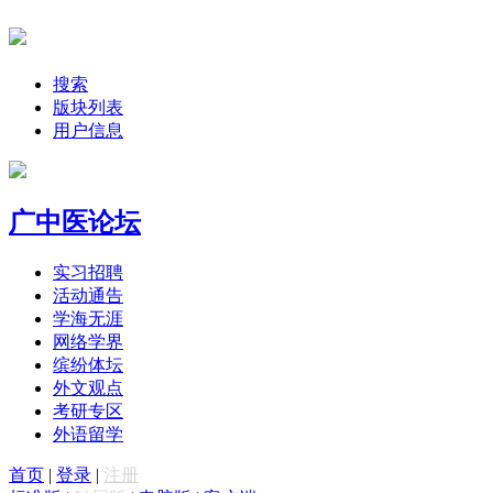
搜索
版块列表
用户信息
广中医论坛
实习招聘
活动通告
学海无涯
网络学界
缤纷体坛
外文观点
考研专区
外语留学
首页
|
登录
|
注册